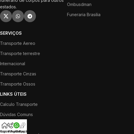
funerário de corpos para outros
Ombusdman
estados.
Funeraria Brasilia
SERVIÇOS
Transporte Aereo
Transporte terrestre
Internacional
Transporte Cinzas
Transporte Ossos
LINKS ÚTEIS
Calculo Transporte
Dúvidas Comuns
Lista IML
Home
Ligue Agora
WhatsApp
Cotação