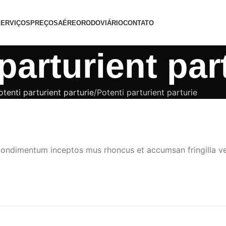
SERVIÇOS
PREÇOS
AÉREO
RODOVIÁRIO
CONTATO
parturient par
otenti parturient parturie
Potenti parturient parturie
 condimentum inceptos mus rhoncus et accumsan fringilla v