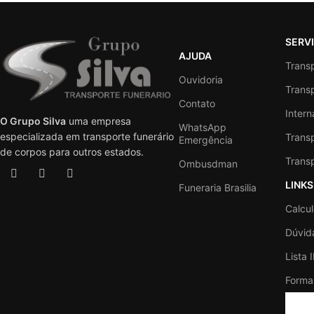
SERV
AJUDA
Trans
Ouvidoria
Transp
Contato
Intern
O Grupo Silva
uma empresa
WhatsApp
especializada em transporte funerário
Trans
Emergência
de corpos para outros estados.
Trans
Ombusdman
LINKS
Funeraria Brasilia
Calcu
Dúvid
Lista 
Forma