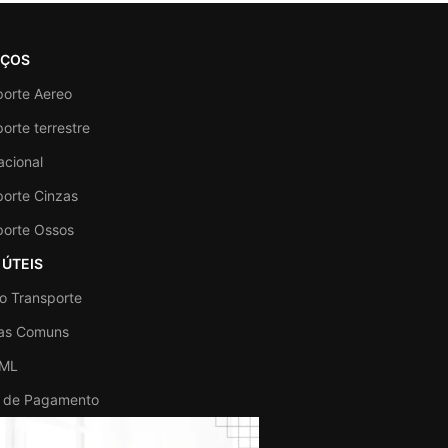
IÇOS
porte Aereo
orte terrestre
acional
porte Cinzas
porte Ossos
 ÚTEIS
lo Transporte
as Comuns
IML
 de Pagamento