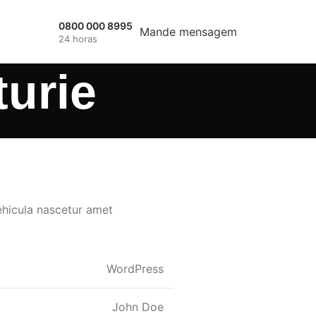
0800 000 8995
Mande mensagem
24 horas
turie
ehicula nascetur amet
WordPress
John Doe