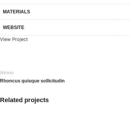
MATERIALS
WEBSITE
View Project
Newer
Rhoncus quisque sollicitudin
Related projects
Accessories
Imperdiet mauris a nontin