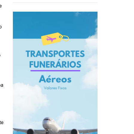
e
o
o
pa
te