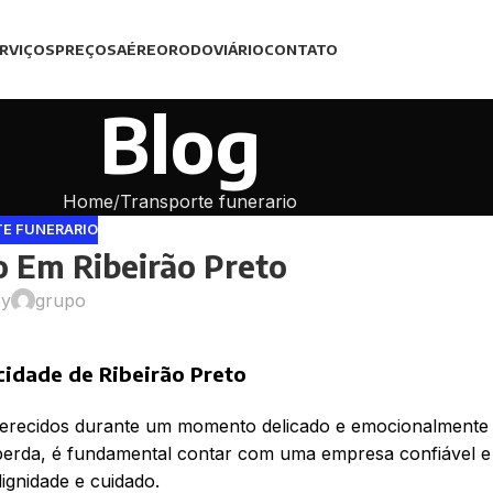
RVIÇOS
PREÇOS
AÉREO
RODOVIÁRIO
CONTATO
Blog
Home
Transporte funerario
E FUNERARIO
o Em Ribeirão Preto
by
grupo
cidade de Ribeirão Preto
 oferecidos durante um momento delicado e emocionalmente
 perda, é fundamental contar com uma empresa confiável e
ignidade e cuidado.