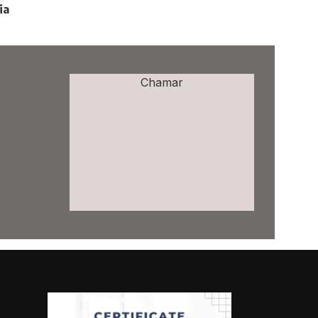
ia
Chamar