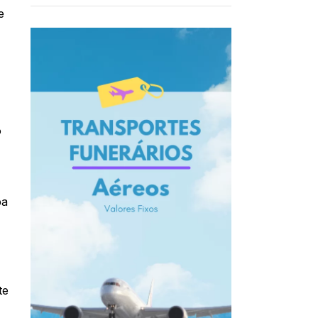
e
o
pa
te