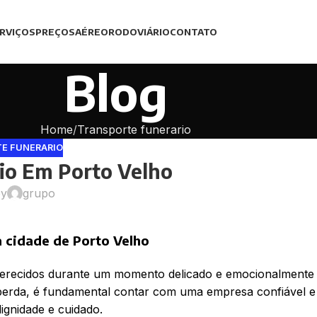
RVIÇOS
PREÇOS
AÉREO
RODOVIÁRIO
CONTATO
Blog
Home
Transporte funerario
E FUNERARIO
io Em Porto Velho
by
grupo
a cidade de Porto Velho
 oferecidos durante um momento delicado e emocionalmente
 perda, é fundamental contar com uma empresa confiável e
ignidade e cuidado.