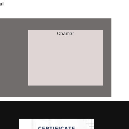
ul
Chamar