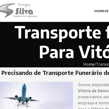
HOME
SE
Transporte 
Para Vit
Home
Transp
Precisando de Transporte Funerário d
Somos especiali
Vitória de Sant
preservamos sem
empresa é homol