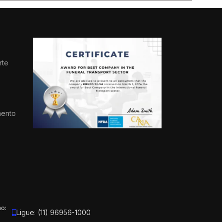
rte
s
mento
ão:
Ligue: (11) 96956-1000