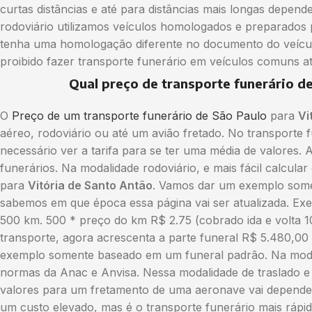
curtas distâncias e até para distâncias mais longas depen
rodoviário utilizamos veículos homologados e preparados p
tenha uma homologação diferente no documento do veículo
proibido fazer transporte funerário em veículos comuns 
Qual preço de transporte funerário d
O
Preço de um transporte funerário de São Paulo
para
Vi
aéreo, rodoviário ou até um avião fretado. No transporte
necessário ver a tarifa para se ter uma média de valores. 
funerários. Na modalidade rodoviário, e mais fácil calcula
para
Vitória de Santo Antão
. Vamos dar um exemplo somen
sabemos em que época essa página vai ser atualizada. Exemp
500 km. 500 * preço do km R$ 2.75 (cobrado ida e volta 1
transporte, agora acrescenta a parte funeral R$ 5.480,0
exemplo somente baseado em um funeral padrão. Na modali
normas da Anac e Anvisa. Nessa modalidade de traslado e
valores para um fretamento de uma aeronave vai depender
um custo elevado, mas é o transporte funerário mais rápi