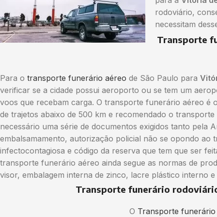
para a
Vitória d
rodoviário, cons
necessitam dess
Transporte f
Para o
transporte funerário aéreo
de São Paulo para
Vitó
verificar se a cidade possui aeroporto ou se tem um aero
voos que recebam carga. O transporte funerário aéreo é o
de trajetos abaixo de 500 km e recomendado o transporte 
necessário uma série de documentos exigidos tanto pela 
embalsamamento, autorização policial não se opondo ao t
infectocontagiosa e código da reserva que tem que ser fe
transporte funerário aéreo ainda segue as normas de pro
visor, embalagem interna de zinco, lacre plástico interno e
Transporte funerário rodoviári
O
Transporte funerário