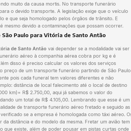
dendo muito da causa mortis. No transporte funerário
ara o devido transporte. A legislação exige que o veículo
 e que seja homologado pelos órgãos de trânsito. E
até mesmo devido a contaminações que possam ocorrer.
e São Paulo para Vitória de Santo Antão
tória de Santo Antão
vai depender se a modalidade vai ser
 funerário aéreo à companhia aérea cobra por kg e é
Além disso é preciso calcular os valores dos serviços
r o preço de um transporte funerário partindo de São Paulo
te pois cada funeral tem valores diferentes e não
lo: distância de local falecimento até o local de destino
000 km)= R$ 2.750,00, aqui já sabemos o valor do
0 dando um total de R$ 4.105,00. Lembrando que esse é um
dade de transporte funerário aéreo fretado e seguido as
 verificado se a empresa é homologada como táxi aéreo. O
 da distância e do modelo da mesma. Fretar um avião tem
do que existe, além de poder pousar em pistas curtas onde