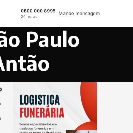
0800 000 8995
Mande mensagem
24 horas
ão Paulo
Antão
o
a
a