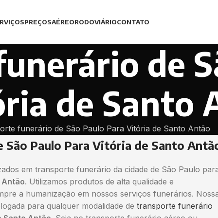
RVIÇOS
PREÇOS
AÉREO
RODOVIÁRIO
CONTATO
funerário de S
ória de Santo 
orte funerário de São Paulo Para Vitória de Santo Antão
e São Paulo Para Vitória de Santo Antã
zados em transporte funerário da cidade de São Paulo par
o Antão
. Utilizamos produtos de alta qualidade e
pre a humanização em nossos serviços funerários. Noss
ogada para qualquer modalidade de
transporte funerário