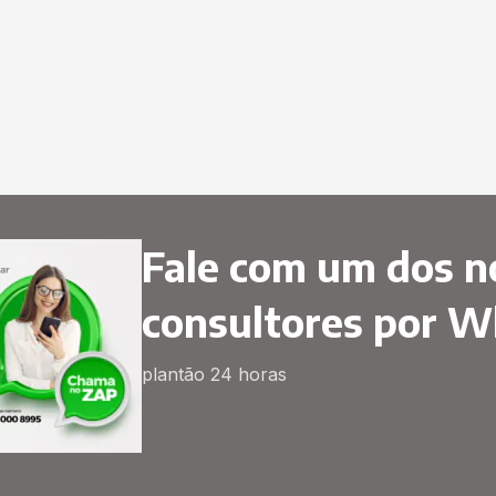
Fale com um dos n
consultores por 
plantão 24 horas