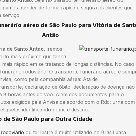
e Santo Antão
. Seja no transporte funerário aéreo ou
eguimos atender de forma rápida e segura os clientes que
e serviço.
unerário aéreo de São Paulo para Vitória de Sant
Antão
ria de Santo Antão
, iremos
porto mais próximo que tenha
 mais rápido em se tratando de longas distâncias. No caso
funerário rodoviário. O transporte funerário aéreo é semp
Anvisa, como pela companhia aérea: Ata de
ransporte, declaração de óbito, declaração de doença não
ita 8 horas antes do voo. Além dos documentos para o
dutos exigidos pela Anvisa de acordo com o Rdc: urna com
 etiquetas identificando nome e destino.
o de São Paulo para Outra Cidade
 rodoviário
ou terrestre é muito utilizado no Brasil para