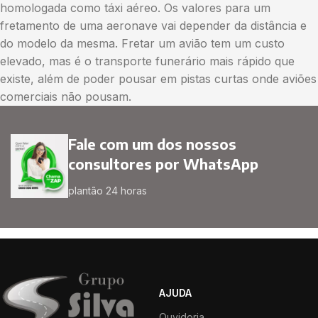
homologada como táxi aéreo. Os valores para um
fretamento de uma aeronave vai depender da distância e
do modelo da mesma. Fretar um avião tem um custo
elevado, mas é o transporte funerário mais rápido que
existe, além de poder pousar em pistas curtas onde aviões
comerciais não pousam.
Fale com um dos nossos
consultores por WhatsApp
plantão 24 horas
AJUDA
Ouvidoria