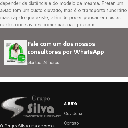
depender da distância e do modelo da mesma. Fretar um
avião tem um custo elevado, mas é o transporte funerário
mais rápido que existe, além de poder pousar em pistas
curtas onde aviões comerciais não pousam.
Fale com um dos nossos
consultores por WhatsApp
plantão 24 horas
AJUDA
Ouvidoria
Contato
O Grupo Silva
uma empresa