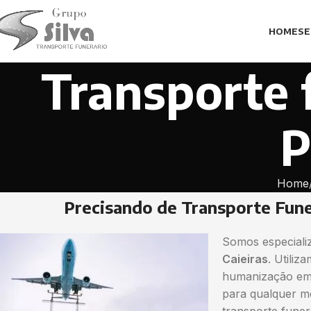
HOME
SE
Transporte 
P
Home
Precisando de Transporte Fune
Somos especiali
Caieiras
. Utili
humanização em 
para qualquer m