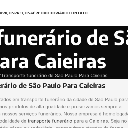
RVIÇOS
PREÇOS
AÉREO
RODOVIÁRIO
CONTATO
funerário de S
ara Caieiras
Transporte funerário de São Paulo Para Caieiras
rário de São Paulo Para Caieiras
zados em transporte funerário da cidade de São Paulo par
zamos produtos de alta qualidade e preservamos sempre a
nossos serviços funerários. Nossa empresa é homologad
odalidade de
transporte funerário
para a
Caieiras
. Seja no