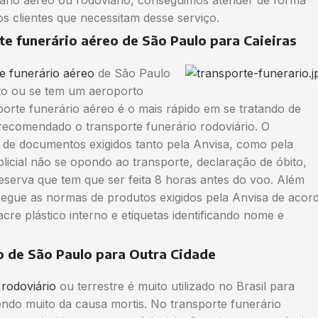
ário aéreo ou rodoviário, conseguimos atender de forma
os clientes que necessitam desse serviço.
te funerário aéreo de São Paulo para Caieiras
e funerário aéreo
de São Paulo
rto ou se tem um aeroporto
rte funerário aéreo é o mais rápido em se tratando de
 recomendado o transporte funerário rodoviário. O
 de documentos exigidos tanto pela Anvisa, como pela
icial não se opondo ao transporte, declaração de óbito,
eserva que tem que ser feita 8 horas antes do voo. Além
segue as normas de produtos exigidos pela Anvisa de acor
re plástico interno e etiquetas identificando nome e
o de São Paulo para Outra Cidade
 rodoviário
ou terrestre é muito utilizado no Brasil para
dendo muito da causa mortis. No transporte funerário