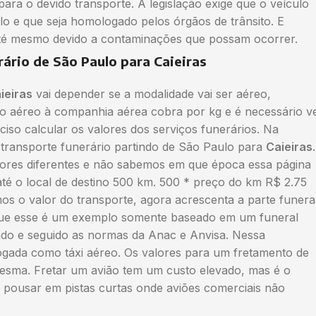
ara o devido transporte. A legislação exige que o veículo
 e que seja homologado pelos órgãos de trânsito. E
até mesmo devido a contaminações que possam ocorrer.
rário de São Paulo para Caieiras
ieiras
vai depender se a modalidade vai ser aéreo,
rio aéreo à companhia aérea cobra por kg e é necessário v
eciso calcular os valores dos serviços funerários. Na
m transporte funerário partindo de São Paulo para
Caieiras
.
ores diferentes e não sabemos em que época essa página
o até o local de destino 500 km. 500 * preço do km R$ 2.75
os o valor do transporte, agora acrescenta a parte funera
que esse é um exemplo somente baseado em um funeral
ado e seguido as normas da Anac e Anvisa. Nessa
ogada como táxi aéreo. Os valores para um fretamento de
esma. Fretar um avião tem um custo elevado, mas é o
r pousar em pistas curtas onde aviões comerciais não