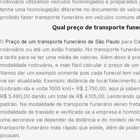
rodoviário utilizamos veículos homologados e preparados p
tenha uma homologação diferente no documento do veículo
proibido fazer transporte funerário em veículos comuns 
Qual preço de transporte fune
O
Preço de um transporte funerário de São Paulo
para
Ca
rodoviário ou até um avião fretado. No transporte funerá
a tarifa para se ter uma média de valores. Além disso é pr
modalidade rodoviário, e mais fácil calcular o preço de u
Vamos dar um exemplo somente pois cada funeral tem val
vai ser atualizada. Exemplo: distância de local faleciment
(cobrado ida e volta 1000 km)= R$ 2.750,00, aqui já sabem
R$ 5.480,00 dando um total de R$ 4.105,00. Lembrando 
padrão. Na modalidade de transporte funerário aéreo fret
modalidade de traslado e verificado se a empresa é homol
uma aeronave vai depender da distância e do modelo da m
transporte funerário mais rápido que existe, além de pode
pousam.