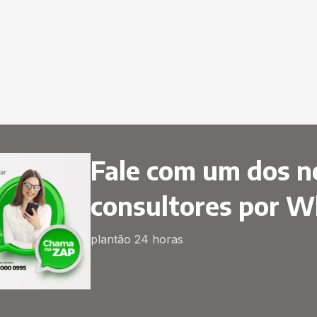
Fale com um dos n
consultores por 
plantão 24 horas