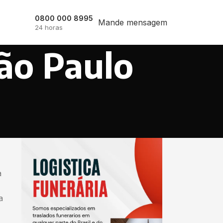
0800 000 8995
Mande mensagem
24 horas
ão Paulo
a
a