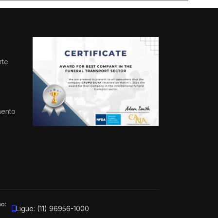
rte
s
mento
ão:
Ligue: (11) 96956-1000