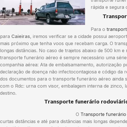
transporte funer
rápida e segura 
Transpor
Para o
transport
para
Caieiras
, iremos verificar se a cidade possui aeropo
mais próximo que tenha voos que recebam carga. O transpo
longas distâncias. No caso de trajetos abaixo de 500 km e
transporte funerário aéreo é sempre necessário uma série
companhia aérea: Ata de embalsamamento, autorização pol
declaração de doença não infectocontagiosa e código da r
dos documentos para o transporte funerário aéreo ainda 
com o Rdc: urna com visor, embalagem interna de zinco, lac
destino.
Transporte funerário rodoviári
O
Transporte funerário
curtas distâncias e até para distâncias mais longas depen