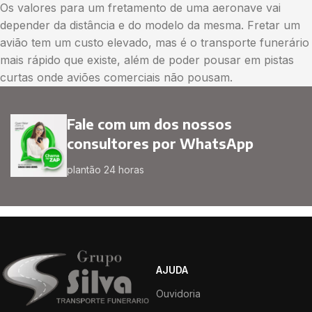
Os valores para um fretamento de uma aeronave vai
depender da distância e do modelo da mesma. Fretar um
avião tem um custo elevado, mas é o transporte funerário
mais rápido que existe, além de poder pousar em pistas
curtas onde aviões comerciais não pousam.
Fale com um dos nossos
consultores por WhatsApp
plantão 24 horas
AJUDA
Ouvidoria