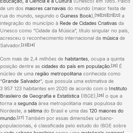
Educação, a Ciência e a Cultura
(Unesco) em 1985. Palco
de um dos
maiores carnavais
do mundo (maior festa de
rua do mundo, segundo o
Guiness Book
),
a
[19]
[20]
[21]
[22]
integração do município à
Rede de Cidades Criativas
da
Unesco como “Cidade da Música”, título singular no país,
acresceu o reconhecimento internacional da
música
de
Salvador.
[23]
[24]
Com mais de 2,4 milhões de
habitantes
, ocupa a quinta
posição dentre as
cidades do país em população
.
É
[25]
núcleo de uma
região metropolitana
conhecida como
“
Grande Salvador
“, que possuía uma estimativa de
3 957 123 habitantes em 2020 de acordo com o
Instituto
Brasileiro de Geografia e Estatística
(IBGE),
o que a
[26]
torna a
segunda
área metropolitana mais populosa do
Nordeste, a
sétima
do Brasil e uma das
120 maiores do
mundo
.
Também por essas dimensões urbano-
[27]
populacionais, é classificada pelo estudo do IBGE sobre