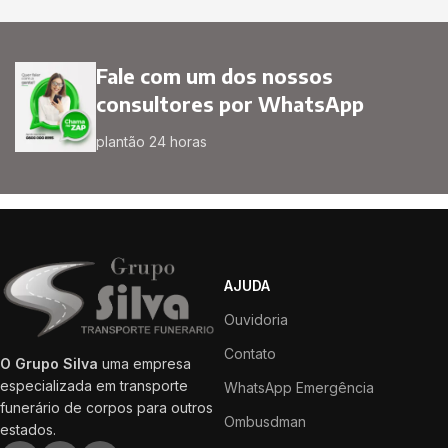
Fale com um dos nossos
consultores por WhatsApp
plantão 24 horas
AJUDA
Ouvidoria
Contato
O Grupo Silva
uma empresa
especializada em transporte
WhatsApp Emergência
funerário de corpos para outros
Ombusdman
estados.