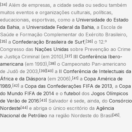
Além de empresas, a cidade sedia ou sediou também
[34]
muitos eventos e organizações culturais, políticas,
educacionais, esportivas, como a
Universidade do Estado
da Bahia
, a
Universidade Federal da Bahia
, a Escola de
Saúde e Formação Complementar do Exército Brasileiro,
a
Confederação Brasileira de Surf
,
o 12.º
[35]
[36]
Congresso das
Nações Unidas
sobre Prevenção ao Crime
e Justiça Criminal (em 2010),
III Conferência Ibero-
[37]
americana
(em 1993),
o Campeonato Pan-americano
[38]
de Judô de 2003,
a
II Conferência de Intelectuais da
[39]
[40]
África e da Diáspora
(em 2006),
a
Copa América de
[41]
1989
,
a
Copa das Confederações FIFA de 2013
, a
Copa
[42]
do Mundo FIFA de 2014
e o
futebol
dos
Jogos Olímpicos
de Verão de 2016
.
Salvador é sede, ainda, do
Consórcio
[43]
Nordeste
e abriga o único escritório da
Agência
[44]
Nacional de Petróleo
na região Nordeste do Brasil
.
[45]