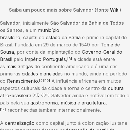
Saiba um pouco mais sobre Salvador (fonte
Wiki
)
Salvador
, inicialmente
São Salvador da Bahia de Todos
os Santos
, é um
município
brasileiro
,
capital
do
estado
da
Bahia
e primeira capital do
Brasil. Fundada em 29 de março de 1549 por
Tomé de
Sousa
, por conta da implantação do
Governo-Geral do
Brasil
pelo
Império Português
,
a cidade está entre
[8]
as
mais antigas
do continente americano e é uma das
primeiras
cidades planejadas
no mundo, ainda no período
do
Renascimento
.
A influência africana em muitos
[9]
[10]
aspectos culturais da cidade a torna o centro da
cultura
afro-brasileira
.
Salvador ainda é notável em todo o
[11]
[12]
[13]
país pela sua
gastronomia
,
música
e
arquitetura
,
reconhecidas também internacionalmente.
[14]
A
centralização
como capital junto à colonização lusitana