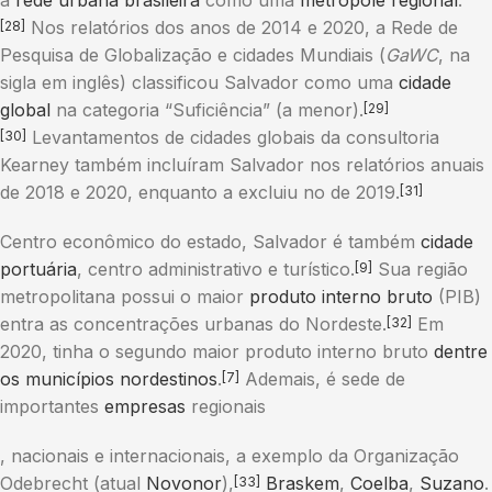
a
rede urbana brasileira
como uma
metrópole regional
.
Nos relatórios dos anos de 2014 e 2020, a Rede de
[28]
Pesquisa de Globalização e cidades Mundiais (
GaWC
, na
sigla em inglês) classificou Salvador como uma
cidade
global
na categoria “Suficiência” (a menor).
[29]
Levantamentos de cidades globais da consultoria
[30]
Kearney também incluíram Salvador nos relatórios anuais
de 2018 e 2020, enquanto a excluiu no de 2019.
[31]
Centro econômico do estado, Salvador é também
cidade
portuária
, centro administrativo e turístico.
Sua região
[9]
metropolitana possui o maior
produto interno bruto
(PIB)
entra as concentrações urbanas do Nordeste.
Em
[32]
2020, tinha o segundo maior produto interno bruto
dentre
os municípios nordestinos
.
Ademais, é sede de
[7]
importantes
empresas
regionais
, nacionais e internacionais, a exemplo da Organização
Odebrecht (atual
Novonor
),
Braskem
,
Coelba
,
Suzano
.
[33]