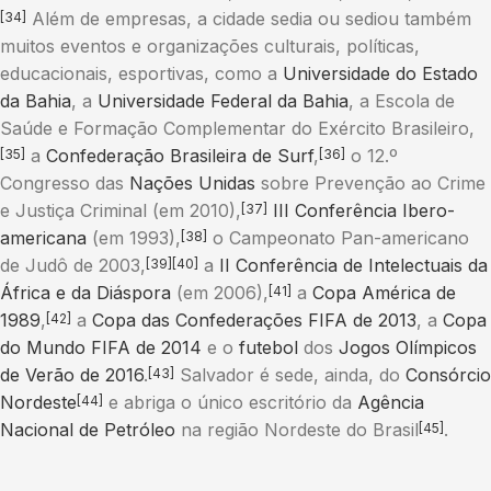
Além de empresas, a cidade sedia ou sediou também
[34]
muitos eventos e organizações culturais, políticas,
educacionais, esportivas, como a
Universidade do Estado
da Bahia
, a
Universidade Federal da Bahia
, a Escola de
Saúde e Formação Complementar do Exército Brasileiro,
a
Confederação Brasileira de Surf
,
o 12.º
[35]
[36]
Congresso das
Nações Unidas
sobre Prevenção ao Crime
e Justiça Criminal (em 2010),
III Conferência Ibero-
[37]
americana
(em 1993),
o Campeonato Pan-americano
[38]
de Judô de 2003,
a
II Conferência de Intelectuais da
[39]
[40]
África e da Diáspora
(em 2006),
a
Copa América de
[41]
1989
,
a
Copa das Confederações FIFA de 2013
, a
Copa
[42]
do Mundo FIFA de 2014
e o
futebol
dos
Jogos Olímpicos
de Verão de 2016
.
Salvador é sede, ainda, do
Consórcio
[43]
Nordeste
e abriga o único escritório da
Agência
[44]
Nacional de Petróleo
na região Nordeste do Brasil
.
[45]