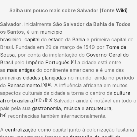
Saiba um pouco mais sobre Salvador (fonte
Wiki
)
Salvador
, inicialmente
São Salvador da Bahia de Todos
os Santos
, é um
município
brasileiro
,
capital
do
estado
da
Bahia
e primeira capital do
Brasil. Fundada em 29 de março de 1549 por
Tomé de
Sousa
, por conta da implantação do
Governo-Geral do
Brasil
pelo
Império Português
,
a cidade está entre
[8]
as
mais antigas
do continente americano e é uma das
primeiras
cidades planejadas
no mundo, ainda no período
do
Renascimento
.
A influência africana em muitos
[9]
[10]
aspectos culturais da cidade a torna o centro da
cultura
afro-brasileira
.
Salvador ainda é notável em todo o
[11]
[12]
[13]
país pela sua
gastronomia
,
música
e
arquitetura
,
reconhecidas também internacionalmente.
[14]
A
centralização
como capital junto à colonização lusitana