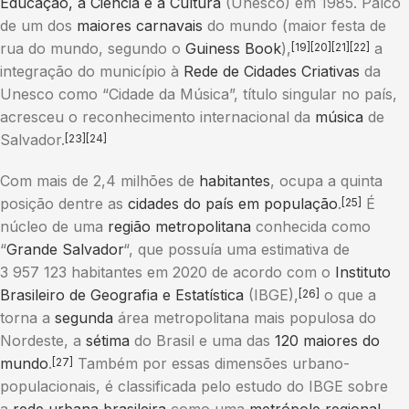
Educação, a Ciência e a Cultura
(Unesco) em 1985. Palco
de um dos
maiores carnavais
do mundo (maior festa de
rua do mundo, segundo o
Guiness Book
),
a
[19]
[20]
[21]
[22]
integração do município à
Rede de Cidades Criativas
da
Unesco como “Cidade da Música”, título singular no país,
acresceu o reconhecimento internacional da
música
de
Salvador.
[23]
[24]
Com mais de 2,4 milhões de
habitantes
, ocupa a quinta
posição dentre as
cidades do país em população
.
É
[25]
núcleo de uma
região metropolitana
conhecida como
“
Grande Salvador
“, que possuía uma estimativa de
3 957 123 habitantes em 2020 de acordo com o
Instituto
Brasileiro de Geografia e Estatística
(IBGE),
o que a
[26]
torna a
segunda
área metropolitana mais populosa do
Nordeste, a
sétima
do Brasil e uma das
120 maiores do
mundo
.
Também por essas dimensões urbano-
[27]
populacionais, é classificada pelo estudo do IBGE sobre