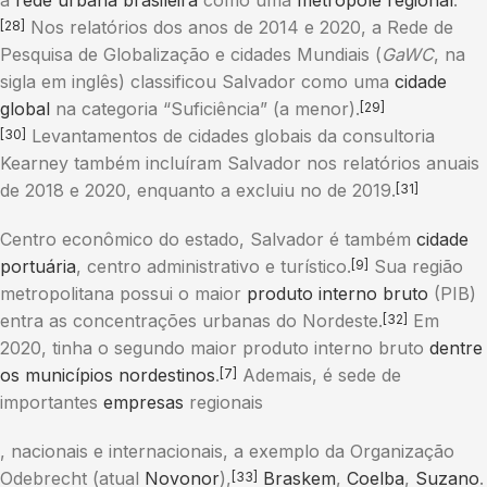
a
rede urbana brasileira
como uma
metrópole regional
.
Nos relatórios dos anos de 2014 e 2020, a Rede de
[28]
Pesquisa de Globalização e cidades Mundiais (
GaWC
, na
sigla em inglês) classificou Salvador como uma
cidade
global
na categoria “Suficiência” (a menor).
[29]
Levantamentos de cidades globais da consultoria
[30]
Kearney também incluíram Salvador nos relatórios anuais
de 2018 e 2020, enquanto a excluiu no de 2019.
[31]
Centro econômico do estado, Salvador é também
cidade
portuária
, centro administrativo e turístico.
Sua região
[9]
metropolitana possui o maior
produto interno bruto
(PIB)
entra as concentrações urbanas do Nordeste.
Em
[32]
2020, tinha o segundo maior produto interno bruto
dentre
os municípios nordestinos
.
Ademais, é sede de
[7]
importantes
empresas
regionais
, nacionais e internacionais, a exemplo da Organização
Odebrecht (atual
Novonor
),
Braskem
,
Coelba
,
Suzano
.
[33]