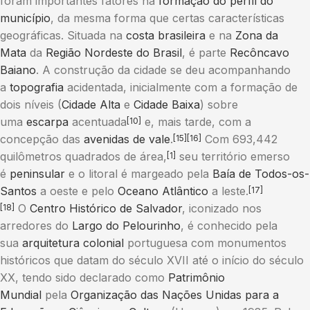
foram importantes fatores na
formação do perfil do
município
, da mesma forma que certas características
geográficas. Situada na
costa brasileira
e na
Zona da
Mata
da
Região Nordeste do Brasil
, é parte
Recôncavo
Baiano
. A construção da cidade se deu acompanhando
a
topografia
acidentada, inicialmente com a formação de
dois níveis (
Cidade Alta
e
Cidade Baixa
) sobre
uma
escarpa
acentuada
e, mais tarde, com a
[10]
concepção das
avenidas de vale
.
Com 693,442
[15]
[16]
quilômetros quadrados de área,
seu território emerso
[1]
é
peninsular
e o litoral é margeado pela
Baía de Todos-os-
Santos
a oeste e pelo
Oceano Atlântico
a leste.
[17]
O
Centro Histórico de Salvador
, iconizado nos
[18]
arredores do
Largo do Pelourinho
, é conhecido pela
sua
arquitetura colonial
portuguesa com monumentos
históricos que datam do século XVII até o início do século
XX, tendo sido declarado como
Patrimônio
Mundial
pela
Organização das Nações Unidas para a