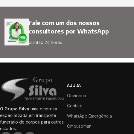
Fale com um dos nossos
consultores por WhatsApp
plantão 24 horas
AJUDA
Ouvidoria
Contato
O Grupo Silva
uma empresa
especializada em transporte
WhatsApp Emergência
funerário de corpos para outros
Ombusdman
estados.