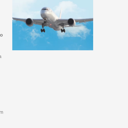
do
a
Em