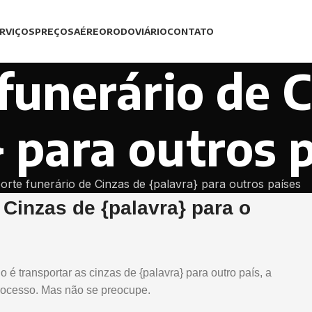
RVIÇOS
PREÇOS
AÉREO
RODOVIÁRIO
CONTATO
funerário de C
} para outros 
orte funerário de Cinzas de {palavra} para outros países
Cinzas de {palavra} para o
 é transportar as cinzas de {palavra} para outro país, a
processo. Mas não se preocupe.