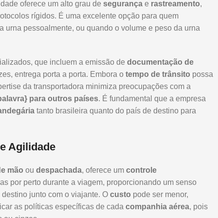
idade oferece um alto grau de
segurança
e
rastreamento
,
otocolos rígidos. É uma excelente opção para quem
r a urna pessoalmente, ou quando o volume e peso da urna
ializados, que incluem a emissão de
documentação de
zes, entrega porta a porta. Embora o
tempo de trânsito
possa
rtise da transportadora minimiza preocupações com a
palavra} para outros países
. É fundamental que a empresa
fandegária
tanto brasileira quanto do país de destino para
 Agilidade
de mão
ou
despachada
, oferece um
controle
zas por perto durante a viagem, proporcionando um senso
 destino junto com o viajante. O
custo
pode ser menor,
icar as políticas específicas de cada
companhia aérea
, pois