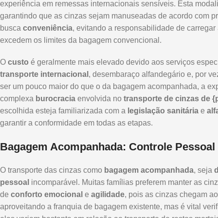
experiência em remessas internacionais sensíveis. Esta modal
garantindo que as cinzas sejam manuseadas de acordo com pr
busca
conveniência
, evitando a responsabilidade de carrega
excedem os limites da bagagem convencional.
O
custo
é geralmente mais elevado devido aos serviços espec
transporte internacional
, desembaraço alfandegário e, por ve
ser um pouco maior do que o da bagagem acompanhada, a expe
complexa
burocracia
envolvida no
transporte de cinzas de {
escolhida esteja familiarizada com a
legislação sanitária
e
al
garantir a conformidade em todas as etapas.
Bagagem Acompanhada: Controle Pessoal e
O transporte das cinzas como
bagagem acompanhada
, seja
pessoal
incomparável. Muitas famílias preferem manter as cin
de
conforto emocional
e
agilidade
, pois as cinzas chegam ao
aproveitando a franquia de bagagem existente, mas é vital verif