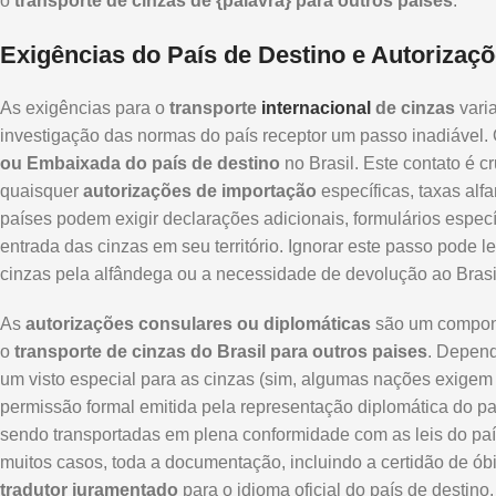
o
transporte de cinzas de {palavra} para outros paises
.
Exigências do País de Destino e Autorizaç
As exigências para o
transporte
internacional
de cinzas
vari
investigação das normas do país receptor um passo inadiável. 
ou Embaixada do país de destino
no Brasil. Este contato é c
quaisquer
autorizações de importação
específicas, taxas alfa
países podem exigir declarações adicionais, formulários espe
entrada das cinzas em seu território. Ignorar este passo pode 
cinzas pela alfândega ou a necessidade de devolução ao Brasi
As
autorizações consulares ou diplomáticas
são um compone
o
transporte de cinzas do Brasil para outros paises
. Depend
um visto especial para as cinzas (sim, algumas nações exigem 
permissão formal emitida pela representação diplomática do pa
sendo transportadas em plena conformidade com as leis do paí
muitos casos, toda a documentação, incluindo a certidão de ób
tradutor juramentado
para o idioma oficial do país de desti