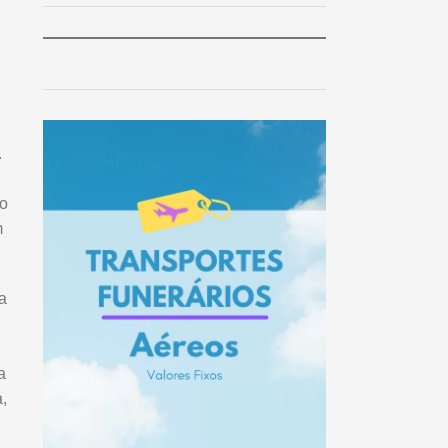
.
io
m
a
a
,