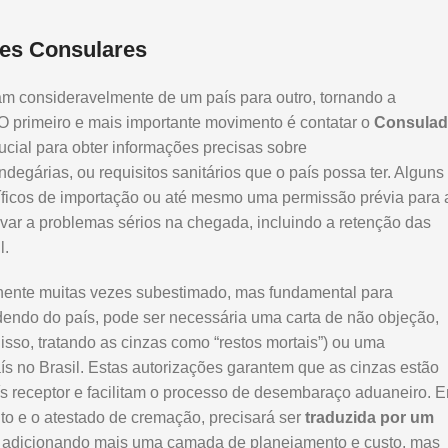
ões Consulares
am consideravelmente de um país para outro, tornando a
O primeiro e mais importante movimento é contatar o
Consula
rucial para obter informações precisas sobre
ndegárias, ou requisitos sanitários que o país possa ter. Alguns
cíficos de importação ou até mesmo uma permissão prévia para 
levar a problemas sérios na chegada, incluindo a retenção das
l.
nte muitas vezes subestimado, mas fundamental para
endo do país, pode ser necessária uma carta de não objeção,
isso, tratando as cinzas como “restos mortais”) ou uma
ís no Brasil. Estas autorizações garantem que as cinzas estão
s receptor e facilitam o processo de desembaraço aduaneiro. 
ito e o atestado de cremação, precisará ser
traduzida por um
no, adicionando mais uma camada de planejamento e custo, mas