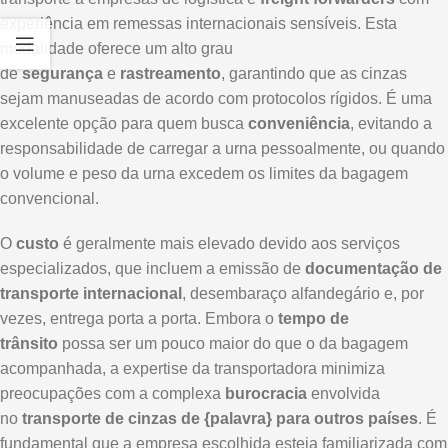
experiência em remessas internacionais sensíveis. Esta
modalidade oferece um alto grau
de
segurança
e
rastreamento
, garantindo que as cinzas
sejam manuseadas de acordo com protocolos rígidos. É uma
excelente opção para quem busca
conveniência
, evitando a
responsabilidade de carregar a urna pessoalmente, ou quando
o volume e peso da urna excedem os limites da bagagem
convencional.
O
custo
é geralmente mais elevado devido aos serviços
especializados, que incluem a emissão de
documentação de
transporte internacional
, desembaraço alfandegário e, por
vezes, entrega porta a porta. Embora o
tempo de
trânsito
possa ser um pouco maior do que o da bagagem
acompanhada, a expertise da transportadora minimiza
preocupações com a complexa
burocracia
envolvida
no
transporte de cinzas de {palavra} para outros países
. É
fundamental que a empresa escolhida esteja familiarizada com