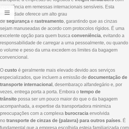
experiência em remessas internacionais sensíveis. Esta
modalidade oferece um alto grau
de
segurança
e
rastreamento
, garantindo que as cinzas
sejam manuseadas de acordo com protocolos rígidos. É uma
excelente opção para quem busca
conveniência
, evitando a
responsabilidade de carregar a urna pessoalmente, ou quando
o volume e peso da urna excedem os limites da bagagem
convencional.
O
custo
é geralmente mais elevado devido aos serviços
especializados, que incluem a emissão de
documentação de
transporte internacional
, desembaraço alfandegário e, por
vezes, entrega porta a porta. Embora o
tempo de
trânsito
possa ser um pouco maior do que o da bagagem
acompanhada, a expertise da transportadora minimiza
preocupações com a complexa
burocracia
envolvida
no
transporte de cinzas de {palavra} para outros países
. É
fundamental que a empresa escolhida esteja familiarizada com