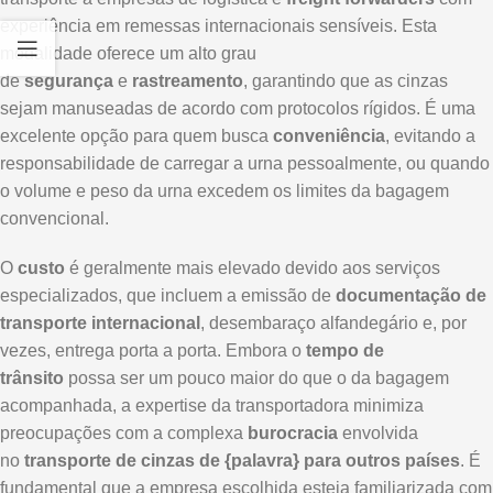
experiência em remessas internacionais sensíveis. Esta
modalidade oferece um alto grau
de
segurança
e
rastreamento
, garantindo que as cinzas
sejam manuseadas de acordo com protocolos rígidos. É uma
excelente opção para quem busca
conveniência
, evitando a
responsabilidade de carregar a urna pessoalmente, ou quando
o volume e peso da urna excedem os limites da bagagem
convencional.
O
custo
é geralmente mais elevado devido aos serviços
especializados, que incluem a emissão de
documentação de
transporte internacional
, desembaraço alfandegário e, por
vezes, entrega porta a porta. Embora o
tempo de
trânsito
possa ser um pouco maior do que o da bagagem
acompanhada, a expertise da transportadora minimiza
preocupações com a complexa
burocracia
envolvida
no
transporte de cinzas de {palavra} para outros países
. É
fundamental que a empresa escolhida esteja familiarizada com