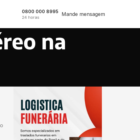
0800 000 8995
Mande mensagem
24 horas
éreo na
io