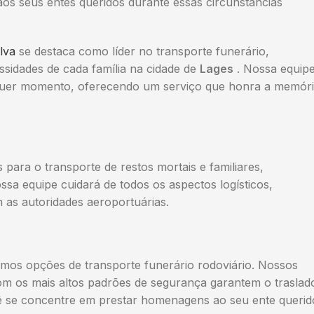
aos seus entes queridos durante essas circunstâncias
lva
se destaca como líder no transporte funerário,
sidades de cada família na cidade de
Lages
. Nossa equip
alquer momento, oferecendo um serviço que honra a memór
ara o transporte de restos mortais e familiares,
ossa equipe cuidará de todos os aspectos logísticos,
as autoridades aeroportuárias.
emos opções de transporte funerário rodoviário. Nossos
om os mais altos padrões de segurança garantem o traslad
cê se concentre em prestar homenagens ao seu ente querid