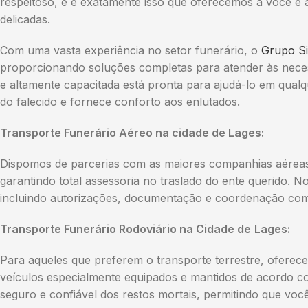
respeitoso, e é exatamente isso que oferecemos a você e 
delicadas.
Com uma vasta experiência no setor funerário, o
Grupo Si
proporcionando soluções completas para atender às neces
e altamente capacitada está pronta para ajudá-lo em qu
do falecido e fornece conforto aos enlutados.
Transporte Funerário Aéreo na cidade de Lages:
Dispomos de parcerias com as maiores companhias aéreas p
garantindo total assessoria no traslado do ente querido. N
incluindo autorizações, documentação e coordenação com 
Transporte Funerário Rodoviário na Cidade de
Lages:
Para aqueles que preferem o transporte terrestre, oferec
veículos especialmente equipados e mantidos de acordo c
seguro e confiável dos restos mortais, permitindo que vo