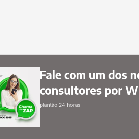
Fale com um dos n
consultores por 
plantão 24 horas