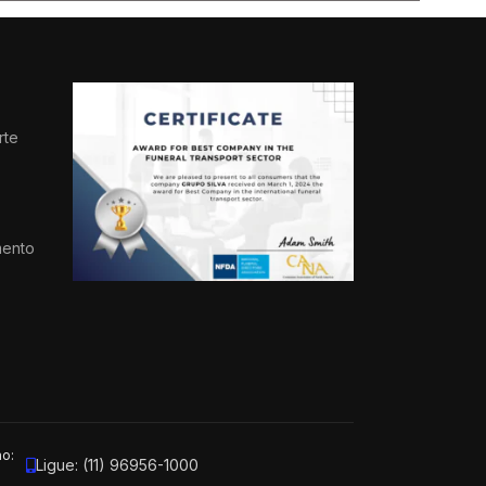
rte
s
mento
ão:
Ligue: (11) 96956-1000