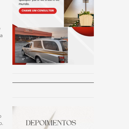
e
ia
o
o.