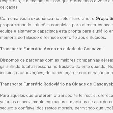
respeitoso, e é exatamente isso que oferecemos a você e 
delicadas.
Com uma vasta experiência no setor funerário, o
Grupo Si
proporcionando soluções completas para atender às neces
equipe e altamente capacitada está pronta para ajudá-lo
memória do falecido e fornece conforto aos enlutados.
Transporte Funerário Aéreo na cidade de Cascavel:
Dispomos de parcerias com as maiores companhias aéreas p
garantindo total assessoria no traslado do ente querido. N
incluindo autorizações, documentação e coordenação com 
Transporte Funerário Rodoviário na Cidade de
Cascavel:
Para aqueles que preferem o transporte terrestre, oferec
veículos especialmente equipados e mantidos de acordo c
seguro e confiável dos restos mortais, permitindo que vo