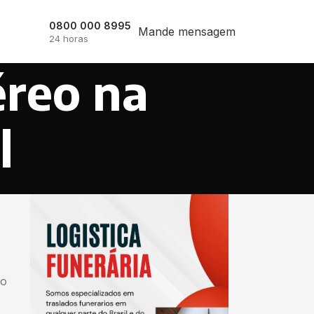
0800 000 8995
Mande mensagem
24 horas
éreo na
l
io