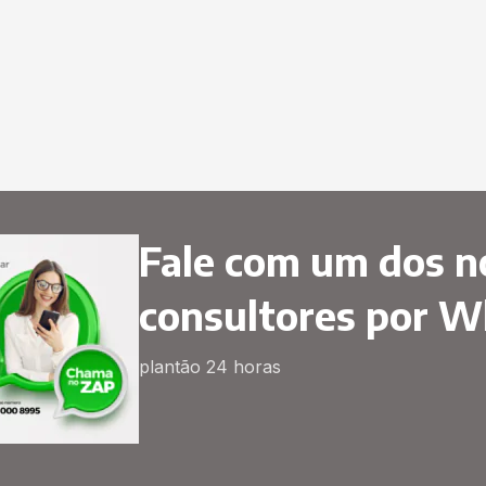
Fale com um dos n
consultores por 
plantão 24 horas