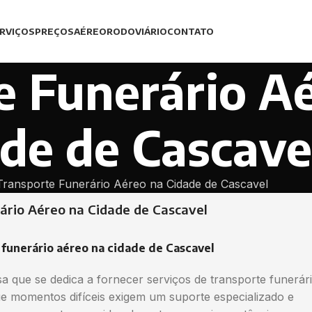
RVIÇOS
PREÇOS
AÉREO
RODOVIÁRIO
CONTATO
e Funerário A
de de Cascave
Transporte Funerário Aéreo na Cidade de Cascavel
ário Aéreo na Cidade de Cascavel
funerário aéreo na cidade de Cascavel
 que se dedica a fornecer serviços de transporte funerár
momentos difíceis exigem um suporte especializado e