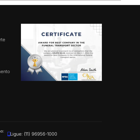
rte
s
mento
ão:
Ligue: (11) 96956-1000