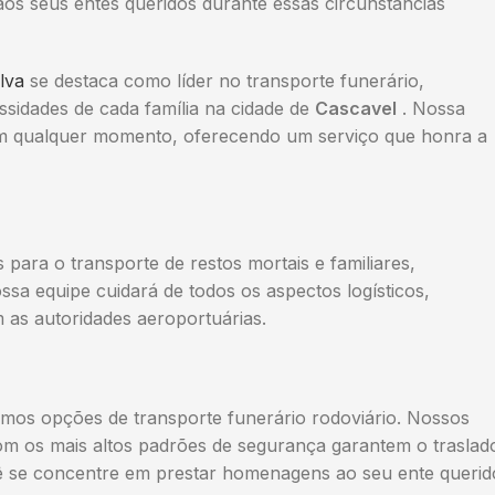
aos seus entes queridos durante essas circunstâncias
lva
se destaca como líder no transporte funerário,
sidades de cada família na cidade de
Cascavel
. Nossa
 em qualquer momento, oferecendo um serviço que honra a
ara o transporte de restos mortais e familiares,
ossa equipe cuidará de todos os aspectos logísticos,
as autoridades aeroportuárias.
emos opções de transporte funerário rodoviário. Nossos
om os mais altos padrões de segurança garantem o traslad
cê se concentre em prestar homenagens ao seu ente querid