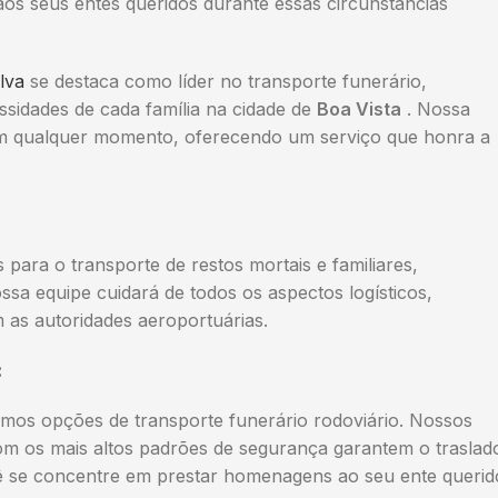
aos seus entes queridos durante essas circunstâncias
lva
se destaca como líder no transporte funerário,
sidades de cada família na cidade de
Boa Vista
. Nossa
 em qualquer momento, oferecendo um serviço que honra a
ara o transporte de restos mortais e familiares,
ossa equipe cuidará de todos os aspectos logísticos,
as autoridades aeroportuárias.
:
emos opções de transporte funerário rodoviário. Nossos
om os mais altos padrões de segurança garantem o traslad
cê se concentre em prestar homenagens ao seu ente querid