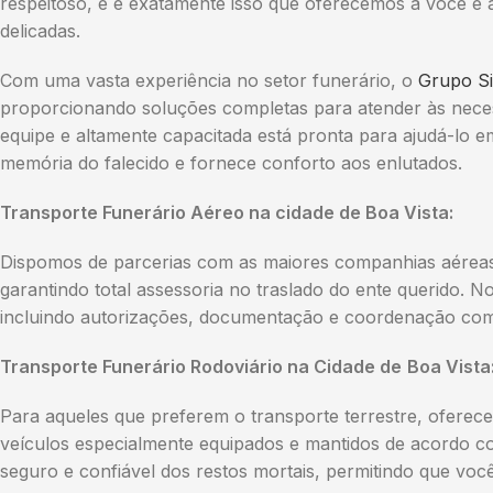
respeitoso, e é exatamente isso que oferecemos a você e 
delicadas.
Com uma vasta experiência no setor funerário, o
Grupo Si
proporcionando soluções completas para atender às neces
equipe e altamente capacitada está pronta para ajudá-lo
memória do falecido e fornece conforto aos enlutados.
Transporte Funerário Aéreo na cidade de Boa Vista:
Dispomos de parcerias com as maiores companhias aéreas p
garantindo total assessoria no traslado do ente querido. N
incluindo autorizações, documentação e coordenação com 
Transporte Funerário Rodoviário na Cidade de
Boa Vista
Para aqueles que preferem o transporte terrestre, oferec
veículos especialmente equipados e mantidos de acordo c
seguro e confiável dos restos mortais, permitindo que vo