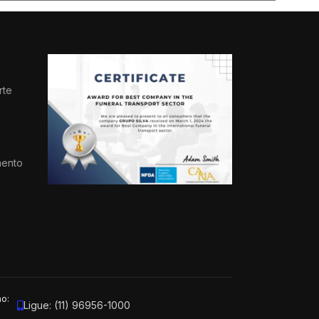
rte
s
mento
ão:
Ligue: (11) 96956-1000