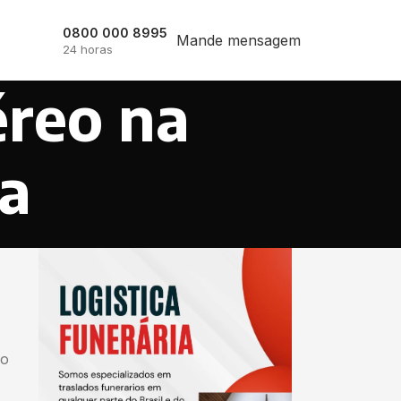
0800 000 8995
Mande mensagem
24 horas
éreo na
ta
io