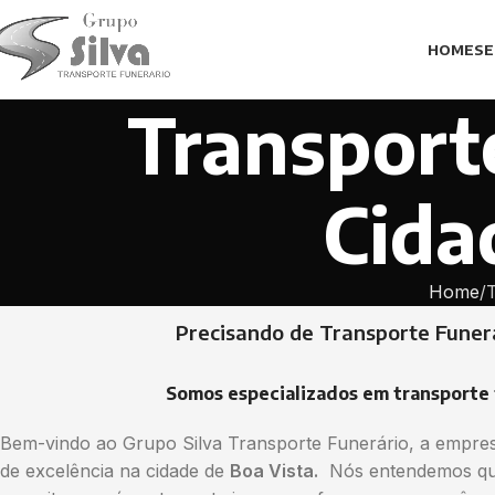
HOME
SE
Transport
Cida
Home
Precisando de Transporte Funer
Somos especializados em transporte 
Bem-vindo ao Grupo Silva Transporte Funerário, a empresa
de excelência na cidade de
Boa Vista.
Nós entendemos que 