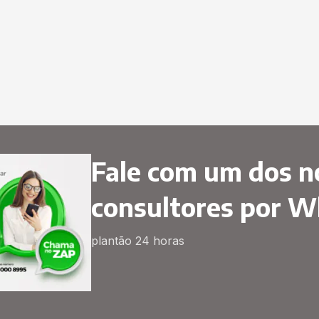
Fale com um dos n
consultores por 
plantão 24 horas