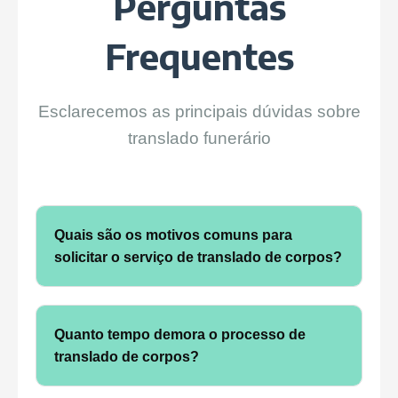
Perguntas
Frequentes
Esclarecemos as principais dúvidas sobre
translado funerário
Quais são os motivos comuns para
solicitar o serviço de translado de corpos?
O translado de corpos pode ser solicitado por
diversas razões, como o desejo da família de
Quanto tempo demora o processo de
realizar o sepultamento em outra localidade
translado de corpos?
(cidade, estado ou país), para cumprir
tradições culturais ou religiosas, ou para levar
O tempo de duração do processo varia