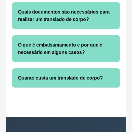
o corpo de volta ao local de origem.
significativamente, dependendo da distância,
Quais documentos são necessários para
regulamentações legais, documentação
realizar um translado de corpo?
necessária e outros fatores. Geralmente, leva
alguns dias, mas pode se estender por
Os documentos essenciais incluem o
semanas, dependendo da complexidade.
certificado de óbito, documentação de
O que é embalsamamento e por que é
embalsamamento (se aplicável), documentos
necessário em alguns casos?
de identificação do falecido e qualquer
autorização governamental ou consular
Embalsamamento é o processo de
exigida para atravessar fronteiras.
preservação temporária do corpo por meio de
Quanto custa um translado de corpo?
produtos químicos. É frequentemente
necessário em casos de translado,
O custo do serviço varia conforme a distância,
especialmente quando a viagem é longa ou
o meio de transporte escolhido, a preparação
envolve a travessia de fronteiras, para
do corpo, o peso e as taxas envolvidas no
garantir a integridade do corpo durante o
processo. Os valores podem variar
transporte.
significativamente, sendo recomendável
solicitar um orçamento detalhado.