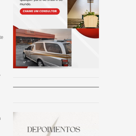
te
,
m