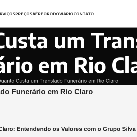
RVIÇOS
PREÇOS
AÉREO
RODOVIÁRIO
CONTATO
Custa um Tran
rio em Rio Cl
uanto Custa um Translado Funerário em Rio Claro
do Funerário em Rio Claro
Claro: Entendendo os Valores com o Grupo Silva