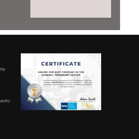
rte
s
mento