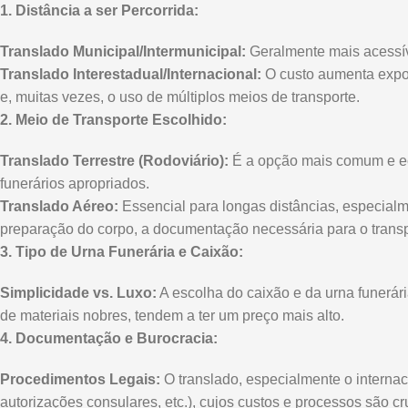
1. Distância a ser Percorrida:
Translado Municipal/Intermunicipal:
Geralmente mais acessíve
Translado Interestadual/Internacional:
O custo aumenta expon
e, muitas vezes, o uso de múltiplos meios de transporte.
2. Meio de Transporte Escolhido:
Translado Terrestre (Rodoviário):
É a opção mais comum e eco
funerários apropriados.
Translado Aéreo:
Essencial para longas distâncias, especialme
preparação do corpo, a documentação necessária para o trans
3. Tipo de Urna Funerária e Caixão:
Simplicidade vs. Luxo:
A escolha do caixão e da urna funerária
de materiais nobres, tendem a ter um preço mais alto.
4. Documentação e Burocracia:
Procedimentos Legais:
O translado, especialmente o internac
autorizações consulares, etc.), cujos custos e processos são cr