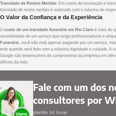
Translado de Restos Mortais:
Em casos de exumação e transfe
translado de restos mortais é realizado com o máximo de respei
O Valor da Confiança e da Experiência
O
custo de um translado funerário em Rio Claro
é mais do q
sensibilidade de um serviço que exige profissionalismo e emp
Funerário
, você não está apenas pagando por um serviço, mas 
ente querido será feito com a máxima dignidade e cuidado. A v
Google são testemunhos do compromisso da empresa em ofere
difíceis da vida.
Fale com um dos n
consultores por 
plantão 24 horas