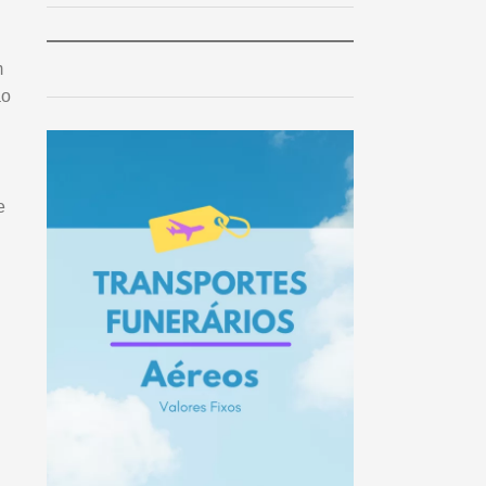
m
ao
e