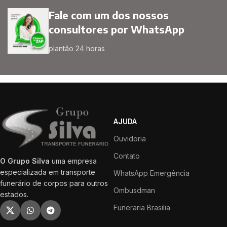
Fale com um dos nossos
consultores por WhatsApp
plantão 24 horas
AJUDA
Ouvidoria
Contato
O Grupo Silva
uma empresa
especializada em transporte
WhatsApp Emergência
funerário de corpos para outros
Ombusdman
estados.
Funeraria Brasilia