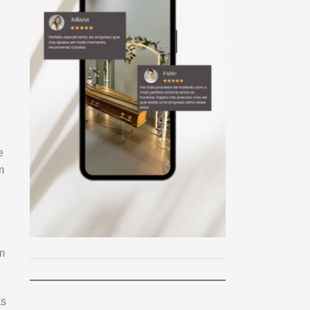
e
m
m
as