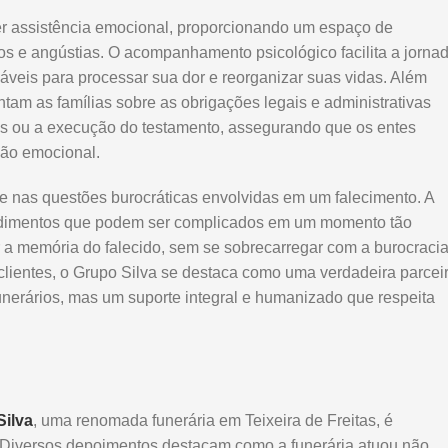
cer assistência emocional, proporcionando um espaço de
s e angústias. O acompanhamento psicológico facilita a jorna
áveis para processar sua dor e reorganizar suas vidas. Além
entam as famílias sobre as obrigações legais e administrativas
s ou a execução do testamento, assegurando que os entes
hão emocional.
rte nas questões burocráticas envolvidas em um falecimento. A
cedimentos que podem ser complicados em um momento tão
r a memória do falecido, sem se sobrecarregar com a burocracia
lientes, o Grupo Silva se destaca como uma verdadeira parcei
unerários, mas um suporte integral e humanizado que respeita
Silva
, uma renomada funerária em Teixeira de Freitas, é
 Diversos depoimentos destacam como a funerária atuou não