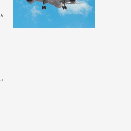
da
.
ra