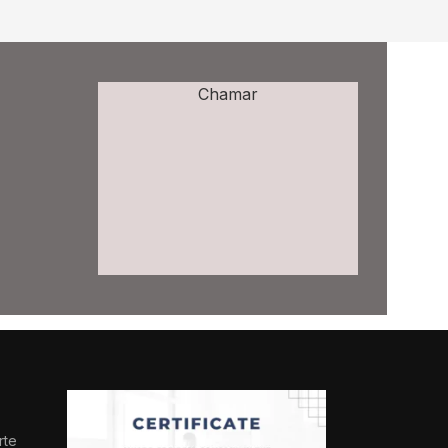
Chamar
rte