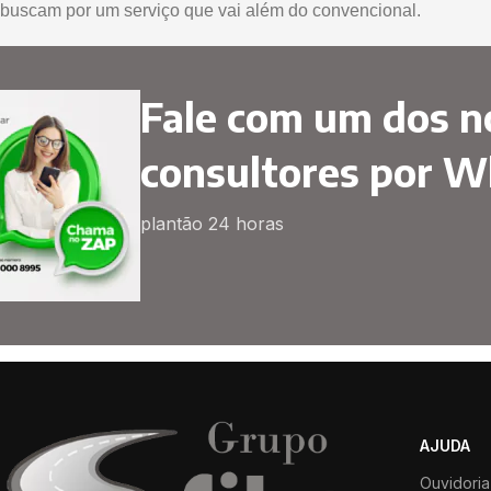
buscam por um serviço que vai além do convencional.
Fale com um dos n
consultores por 
plantão 24 horas
AJUDA
Ouvidoria