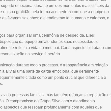
 suporte emocional durante um dos momentos mais difíceis da
ressou sua gratidão pela forma acolhedora com que a equipe do
ão estávamos sozinhos; o atendimento foi humano e caloroso, o
viços para organizar uma cerimônia de despedida. Eles
 disposição da equipe em atender às suas necessidades
ealmente refletiu a vida do meu pai. Cada aspecto foi tratado co
ersonalização no serviço funerário.
icação durante todo o processo. A transparência em relação
m a aliviar uma parte da carga emocional que geralmente
equentemente citada como um ponto crucial que diferencia o
s.
 vivida por essas famílias, mas também reforçam a reputação d
gião. O compromisso do Grupo Silva com o atendimento
 são aspectos que ressoam profundamente com aqueles que