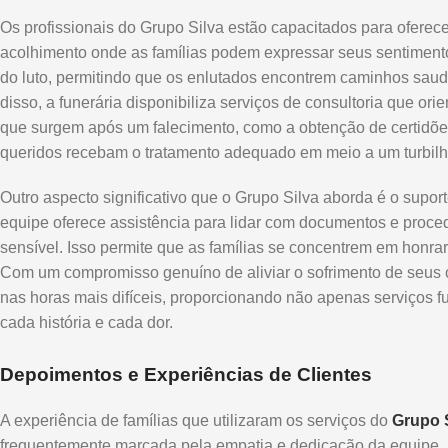
Os profissionais do Grupo Silva estão capacitados para ofere
acolhimento onde as famílias podem expressar seus sentimento
do luto, permitindo que os enlutados encontrem caminhos saud
disso, a funerária disponibiliza serviços de consultoria que ori
que surgem após um falecimento, como a obtenção de certidõe
queridos recebam o tratamento adequado em meio a um turbil
Outro aspecto significativo que o Grupo Silva aborda é o supo
equipe oferece assistência para lidar com documentos e pro
sensível. Isso permite que as famílias se concentrem em honra
Com um compromisso genuíno de aliviar o sofrimento de seus c
nas horas mais difíceis, proporcionando não apenas serviços f
cada história e cada dor.
Depoimentos e Experiências de Clientes
A experiência de famílias que utilizaram os serviços do
Grupo 
frequentemente marcada pela empatia e dedicação da equipe.