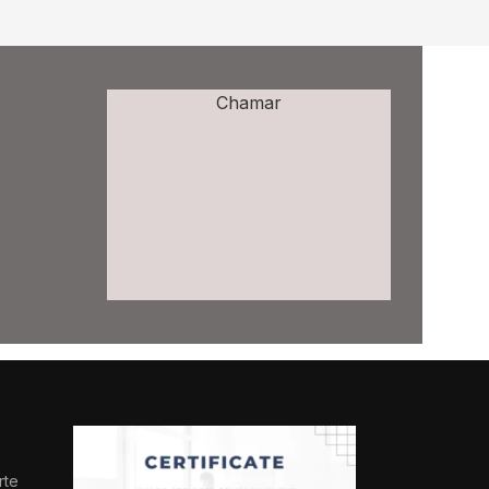
Chamar
rte