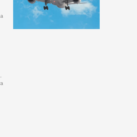
da
.
ra