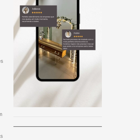
es
m
as