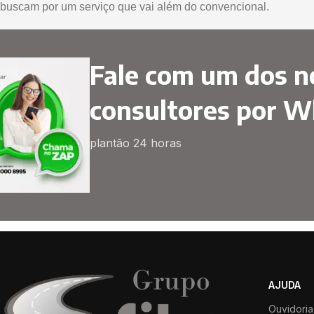
buscam por um serviço que vai além do convencional.
Fale com um dos n
consultores por 
plantão 24 horas
AJUDA
Ouvidoria