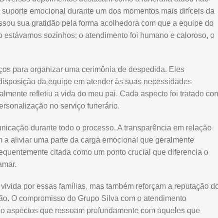
 suporte emocional durante um dos momentos mais difíceis da
ressou sua gratidão pela forma acolhedora com que a equipe do
ão estávamos sozinhos; o atendimento foi humano e caloroso, o
viços para organizar uma cerimônia de despedida. Eles
 disposição da equipe em atender às suas necessidades
ealmente refletiu a vida do meu pai. Cada aspecto foi tratado co
ersonalização no serviço funerário.
icação durante todo o processo. A transparência em relação
m a aliviar uma parte da carga emocional que geralmente
equentemente citada como um ponto crucial que diferencia o
amar.
 vivida por essas famílias, mas também reforçam a reputação d
gião. O compromisso do Grupo Silva com o atendimento
 são aspectos que ressoam profundamente com aqueles que