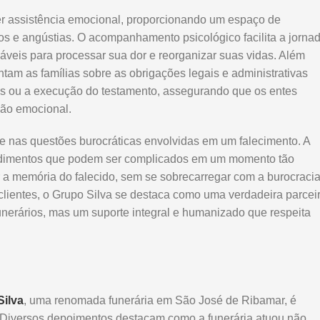
cer assistência emocional, proporcionando um espaço de
s e angústias. O acompanhamento psicológico facilita a jorna
áveis para processar sua dor e reorganizar suas vidas. Além
entam as famílias sobre as obrigações legais e administrativas
s ou a execução do testamento, assegurando que os entes
hão emocional.
rte nas questões burocráticas envolvidas em um falecimento. A
cedimentos que podem ser complicados em um momento tão
r a memória do falecido, sem se sobrecarregar com a burocracia
lientes, o Grupo Silva se destaca como uma verdadeira parcei
unerários, mas um suporte integral e humanizado que respeita
Silva
, uma renomada funerária em São José de Ribamar, é
 Diversos depoimentos destacam como a funerária atuou não