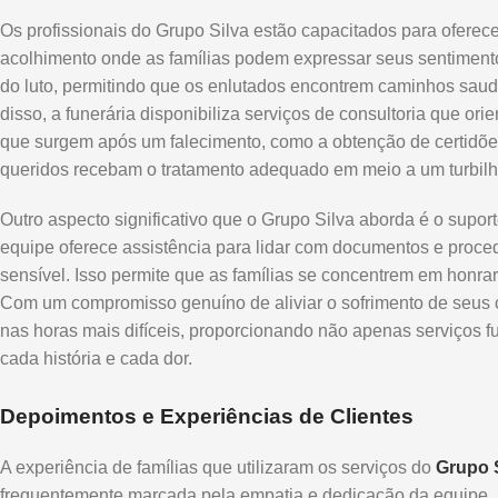
Os profissionais do Grupo Silva estão capacitados para ofere
acolhimento onde as famílias podem expressar seus sentimento
do luto, permitindo que os enlutados encontrem caminhos saud
disso, a funerária disponibiliza serviços de consultoria que ori
que surgem após um falecimento, como a obtenção de certidõe
queridos recebam o tratamento adequado em meio a um turbil
Outro aspecto significativo que o Grupo Silva aborda é o supo
equipe oferece assistência para lidar com documentos e pro
sensível. Isso permite que as famílias se concentrem em honra
Com um compromisso genuíno de aliviar o sofrimento de seus c
nas horas mais difíceis, proporcionando não apenas serviços f
cada história e cada dor.
Depoimentos e Experiências de Clientes
A experiência de famílias que utilizaram os serviços do
Grupo 
frequentemente marcada pela empatia e dedicação da equipe.