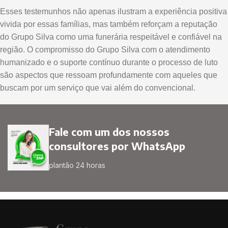
Esses testemunhos não apenas ilustram a experiência positiva
vivida por essas famílias, mas também reforçam a reputação
do Grupo Silva como uma funerária respeitável e confiável na
região. O compromisso do Grupo Silva com o atendimento
humanizado e o suporte contínuo durante o processo de luto
são aspectos que ressoam profundamente com aqueles que
buscam por um serviço que vai além do convencional.
Fale com um dos nossos
consultores por WhatsApp
plantão 24 horas